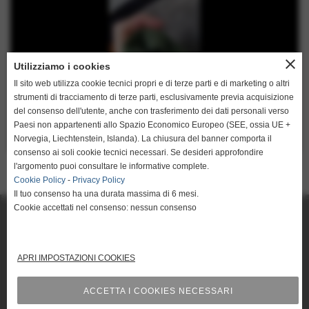
close
Utilizziamo i cookies
Il sito web utilizza cookie tecnici propri e di terze parti e di marketing o altri
strumenti di tracciamento di terze parti, esclusivamente previa acquisizione
del consenso dell'utente, anche con trasferimento dei dati personali verso
Paesi non appartenenti allo Spazio Economico Europeo (SEE, ossia UE +
Norvegia, Liechtenstein, Islanda). La chiusura del banner comporta il
consenso ai soli cookie tecnici necessari. Se desideri approfondire
CONTINUA
l'argomento puoi consultare le informative complete.
Cookie Policy
-
Privacy Policy
Il tuo consenso ha una durata massima di 6 mesi.
SOCIETE DE CUIR LES RIVES SRL Via IMaggio, 2 - 56022 - CASTELFRANCO DI SOTTO Pisa Tel. 0571-20242 - 0571-
20818 iscritta al registro delle imprese Pisa n° 1935480507 P. IVA IT01935480507
Cookie accettati nel consenso: nessun consenso
info@lesrives.it
APRI IMPOSTAZIONI COOKIES
mappa del sito
ACCETTA I COOKIES NECESSARI