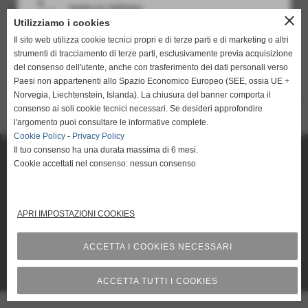
resta su italiano
20-22 FEBBRAIO 2024
close
Utilizziamo i cookies
FW 2024-25 collections
Il sito web utilizza cookie tecnici propri e di terze parti e di marketing o altri
Vi apettiamo al
strumenti di tracciamento di terze parti, esclusivamente previa acquisizione
PADIGLIONE 13
del consenso dell'utente, anche con trasferimento dei dati personali verso
stand U19-U21/V20-V22
go to english
Paesi non appartenenti allo Spazio Economico Europeo (SEE, ossia UE +
http://www.eng.lesrivesconceria.it/
Norvegia, Liechtenstein, Islanda). La chiusura del banner comporta il
<< precedente
successivo >>
consenso ai soli cookie tecnici necessari. Se desideri approfondire
l'argomento puoi consultare le informative complete.
Cookie Policy
-
Privacy Policy
SOCIETE DE CUIR LES RIVES SRL Via IMaggio, 2 - 56022 - CASTELFRANCO DI SOTTO Pisa Tel. 0571-20242 - 0571-
20818 iscritta al registro delle imprese Pisa n° 1935480507 P. IVA IT01935480507
Il tuo consenso ha una durata massima di 6 mesi.
info@lesrives.it
Cookie accettati nel consenso: nessun consenso
mappa del sito
APRI IMPOSTAZIONI COOKIES
ACCETTA I COOKIES NECESSARI
Privacy Policy
-
Cookie Policy
ACCETTA TUTTI I COOKIES
siti web by www.ideositiweb.it