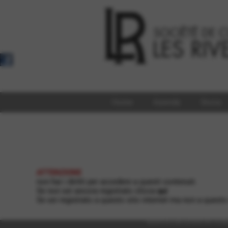
Home
Azienda
Storia
ATTENZIONE
non hai i diritti per accedere a questi contenuti.
Se non sei ancora registrato clicca
qui
Se sei registrato a questo sito internet ma non a questo
SOCIETE DE CUIR LES RIVES SRL Via IMag