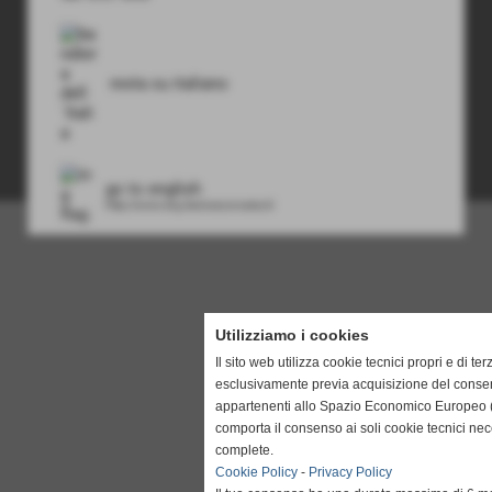
mappa del sito
resta su italiano
Privacy Policy
-
Cookie Policy
go to english
siti web by www.ideositiweb.it
http://www.eng.lesrivesconceria.it/
Utilizziamo i cookies
Il sito web utilizza cookie tecnici propri e di ter
esclusivamente previa acquisizione del consen
appartenenti allo Spazio Economico Europeo (
comporta il consenso ai soli cookie tecnici ne
complete.
Cookie Policy
-
Privacy Policy