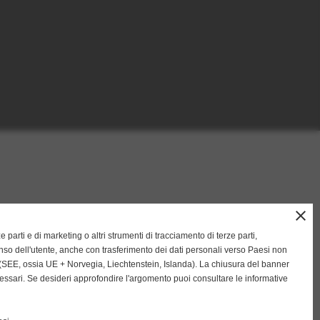
close
ze parti e di marketing o altri strumenti di tracciamento di terze parti,
so dell'utente, anche con trasferimento dei dati personali verso Paesi non
SEE, ossia UE + Norvegia, Liechtenstein, Islanda). La chiusura del banner
cessari. Se desideri approfondire l'argomento puoi consultare le informative