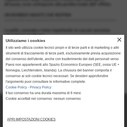
all’usura, sono sottoposte alla perdita totale dell’ effetto.
UN MORBIDO MANTO CHE RESPIRA
---------------------------------------------------------------------------------------------------
La pelle, conciata e tinta rispettando la sua più assoluta
naturalezza evidenzia :
close
- Fiore integralmente scoperto, privo cioè di ogni qualsiasi
Utilizziamo i cookies
protezione e rifinizione
Il sito web utilizza cookie tecnici propri e di terze parti e di marketing o altri
- Poro assolutamente libero di respirare , per cui il manufatto
strumenti di tracciamento di terze parti, esclusivamente previa acquisizione
così ottenuto , rispetta la maggiore permeabilità all’aria ed al
del consenso dell'utente, anche con trasferimento dei dati personali verso
sudore.
Paesi non appartenenti allo Spazio Economico Europeo (SEE, ossia UE +
- Mano grassa perché ottenuta per esaltazione dei grassi
Norvegia, Liechtenstein, Islanda). La chiusura del banner comporta il
naturali contenuti nella stessa pelle. Se viceversa, il fatto
fosse ottenuto per penetrazioni di alcooli o di altre sostanze
consenso ai soli cookie tecnici necessari. Se desideri approfondire
chimiche, essendo queste volatili, nel tempo si asciugano ,
l'argomento puoi consultare le informative complete.
rendendo così la pelle secca e rigida.
Cookie Policy
-
Privacy Policy
Il tuo consenso ha una durata massima di 6 mesi.
SOCIETE DE CUIR LES RIVES SRL Via IMaggio, 2 - 56022 - CASTELFRANCO DI SOTTO Pisa Tel. 0571-20242 - 0571-
20818 iscritta al registro delle imprese Pisa n° 1935480507 P. IVA IT01935480507
Cookie accettati nel consenso: nessun consenso
info@lesrives.it
APRI IMPOSTAZIONI COOKIES
mappa del sito