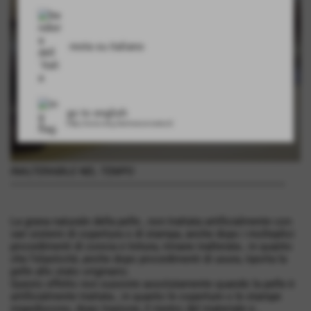
resta su italiano
go to english
http://www.eng.lesrivesconceria.it/
INALTERABILE NEL TEMPO
---------------------------------------------------------------------------------------------------
La grana naturale della pelle , non trattata artificialmente con
vari sistemi di copertura o di stampa, anche dopo i molteplici
procedimenti di concia e tintura, rimane inalterata , in quanto
che l’elasticità ,anche dopo procedimenti di usura, riporta la
pelle allo stato originario.
Questo effetto non sussiste assolutamente quando la pelle è
artificialmente trattata , in quanto le coperture o le stampe
impediscono, dopo trazione, il rientro del materiale e ,